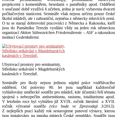
projekcemi s komentářem, besedami s pamětníky apod. Oddělení
v současné době využívá 6 učeben, jedna je navíc vybavena dvaceti
počítačovými stanicemi. Semináře však nejsou určeny pouze české
školní mládeži, ale i zahraniční, zejména z německy mluvících zemí.
O tu se starají dobrovolní pracovníci z Německa a Rakouska, kteří
jsou do Památníku Terezín vysíláni vždy na jeden rok německou
organizací
Aktion Sühnezeichen Friedensdienste – ASF
a rakouskou
institucí
Gedenkdienst.
Ubytovací prostory pro seminaristy,
Středisko setkávání v Magdeburských
kasárnách v Terezíně.
Semináře pro školy nejsou jedinou náplní práce vzdělávacího
oddělení. Od poloviny 90. let jsou například každoročně
vyhlašovány umělecké soutěže pro mládež, kde účastníci řeší témata
spojená s nebezpečím antisemitismu, rasismu, totalitarismu apod.
V letošním roce byl vyhlášen již XVIX. ročník literární a XVII.
ročník výtvarné soutěže
(více bude ve Zpravodaji 3/2013).
Z nejlepších prací každý rok sestavujeme putovní výstavy, kterou
jsou instalovány na mnoha místech České republiky. Soutěže jsou