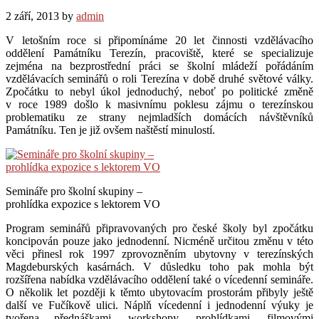
2 září, 2013
by
admin
V letošním roce si připomínáme 20 let činnosti vzdělávacího
oddělení Památníku Terezín, pracoviště, které se specializuje
zejména na bezprostřední práci se školní mládeží pořádáním
vzdělávacích seminářů o roli Terezína v době druhé světové války.
Zpočátku to nebyl úkol jednoduchý, neboť po politické změně
v roce 1989 došlo k masivnímu poklesu zájmu o terezínskou
problematiku ze strany nejmladších domácích návštěvníků
Památníku. Ten je již ovšem naštěstí minulostí.
Semináře pro školní skupiny –
prohlídka expozice s lektorem VO
Program seminářů připravovaných pro české školy byl zpočátku
koncipován pouze jako jednodenní. Nicméně určitou změnu v této
věci přinesl rok 1997 zprovozněním ubytovny v terezínských
Magdeburských kasárnách. V důsledku toho pak mohla být
rozšířena nabídka vzdělávacího oddělení také o vícedenní semináře.
O několik let později k těmto ubytovacím prostorám přibyly ještě
další ve Fučíkově ulici. Náplň vícedenní i jednodenní výuky je
tvořena přednáškami, workshopy, prohlídkami, filmovými