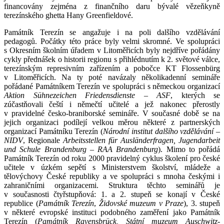
financovány zejména z finančního daru bývalé vězeňkyně
terezínského ghetta Hany Greenfieldové.
Památník Terezín se angažuje i na poli dalšího vzdělávání
pedagogů. Počátky této práce byly velmi skromné. Ve spolupráci
s Okresním školním úřadem v Litoměřicích byly nejdříve pořádány
cykly přednášek o historii regionu s přihlédnutím k 2. světové válce,
terezínským represivním zařízením a pobočce KT Flossenbürg
v Litoměřicích. Na ty poté navázaly několikadenní semináře
pořádané Památníkem Terezín ve spolupráci s německou organizací
Aktion Sühnezeichen Friedensdienste – ASF
, kterých se
zúčastňovali čeští i němečtí učitelé a jež nakonec přerostly
v pravidelné česko-braniborské semináře. V současné době se na
jejich organizaci podílejí velkou měrou některé z partnerských
organizací Památníku Terezín (
Národní institut dalšího vzdělávání –
NIDV
, Regionale
Arbeitsstellen für Ausländerfragen, Jugendarbeit
und Schule Brandenburg – RAA Brandenburg
). Mimo to pořádá
Památník Terezín od roku 2000 pravidelný cyklus školení pro české
učitele v úzkém sepětí s Ministerstvem školství, mládeže a
tělovýchovy České republiky a ve spolupráci s mnoha českými i
zahraničními organizacemi. Struktura těchto seminářů je
v současnosti čtyřstupňová: 1. a 2. stupeň se konají v České
republice (
Památník Terezín
,
Židovské muzeum v Praze
), 3. stupeň
v některé evropské instituci podobného zaměření jako Památník
Terezín (
Památník Ravensbrück, Státní muzeum Auschwitz-