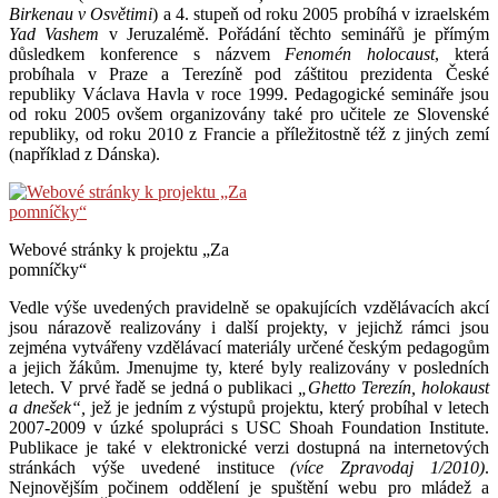
Birkenau v Osvětimi
) a 4. stupeň od roku 2005 probíhá v izraelském
Yad Vashem
v Jeruzalémě. Pořádání těchto seminářů je přímým
důsledkem konference s názvem
Fenomén holocaust
, která
probíhala v Praze a Terezíně pod záštitou prezidenta České
republiky Václava Havla v roce 1999. Pedagogické semináře jsou
od roku 2005 ovšem organizovány také pro učitele ze Slovenské
republiky, od roku 2010 z Francie a příležitostně též z jiných zemí
(například z Dánska).
Webové stránky k projektu „Za
pomníčky“
Vedle výše uvedených pravidelně se opakujících vzdělávacích akcí
jsou nárazově realizovány i další projekty, v jejichž rámci jsou
zejména vytvářeny vzdělávací materiály určené českým pedagogům
a jejich žákům. Jmenujme ty, které byly realizovány v posledních
letech. V prvé řadě se jedná o publikaci
„Ghetto Terezín, holokaust
a dnešek“,
jež je jedním z výstupů projektu, který probíhal v letech
2007-2009 v úzké spolupráci s USC Shoah Foundation Institute.
Publikace je také v elektronické verzi dostupná na internetových
stránkách výše uvedené instituce
(více Zpravodaj 1/2010)
.
Nejnovějším počinem oddělení je spuštění webu pro mládež a