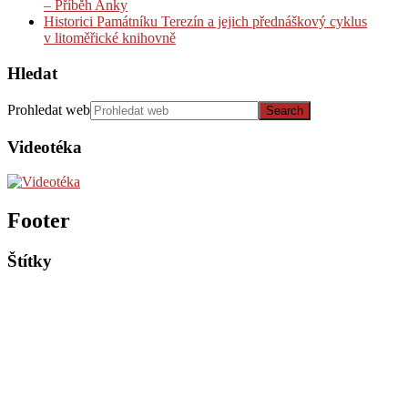
– Příběh Anky
Historici Památníku Terezín a jejich přednáškový cyklus
v litoměřické knihovně
Hledat
Prohledat web
Videotéka
Footer
Štítky
Akce PT
Historické články
Fotoarchiv PT
Pedagogické semináře
Projekty českých škol
Události
Soutěže
Sbírky PT
Rozhovory
Recenze
Vzdělávací materiály
Vzpomínka
Výstava
Výstavy