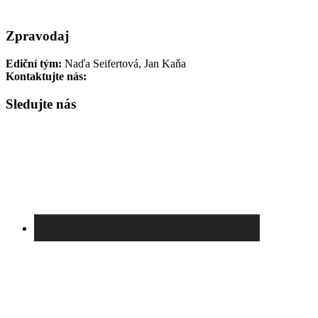
Zajímavé
Zpravodaj
Ediční tým:
Naďa Seifertová, Jan Kaňa
Kontaktujte nás:
newsletter@pamatnik-terezin.cz
Sledujte nás