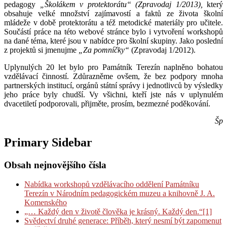
pedagogy
„Školákem v protektorátu“
(Zpravodaj 1/2013),
který
obsahuje velké množství zajímavostí a faktů ze života školní
mládeže v době protektorátu a též metodické materiály pro učitele.
Součástí práce na této webové stránce bylo i vytvoření workshopů
na dané téma, které jsou v nabídce pro školní skupiny. Jako poslední
z projektů si jmenujme
„Za pomníčky“
(Zpravodaj 1/2012).
Uplynulých 20 let bylo pro Památník Terezín naplněno bohatou
vzdělávací činností. Zdůrazněme ovšem, že bez podpory mnoha
partnerských institucí, orgánů státní správy i jednotlivců by výsledky
jeho práce byly chudší. Vy všichni, kteří jste nás v uplynulém
dvacetiletí podporovali, přijměte, prosím, bezmezné poděkování.
Šp
Primary Sidebar
Obsah nejnovějšího čísla
Nabídka workshopů vzdělávacího oddělení Památníku
Terezín v Národním pedagogickém muzeu a knihovně J. A.
Komenského
„… Každý den v životě člověka je krásný. Každý den.“[1]
Svědectví druhé generace: Příběh, který nesmí být zapomenut