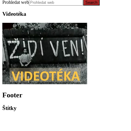
Prohledat web
Videotéka
Footer
Štítky
Akce PT
Historické články
Fotoarchiv PT