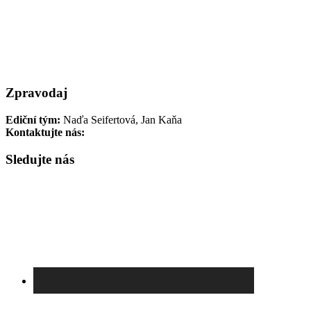
Pedagogické semináře
Projekty českých škol
Události
Soutěže
Sbírky PT
Rozhovory
Recenze
Vzdělávací materiály
Vzpomínka
Výstava
Výstavy
Zajímavé
Zpravodaj
Ediční tým:
Naďa Seifertová, Jan Kaňa
Kontaktujte nás:
newsletter@pamatnik-terezin.cz
Sledujte nás