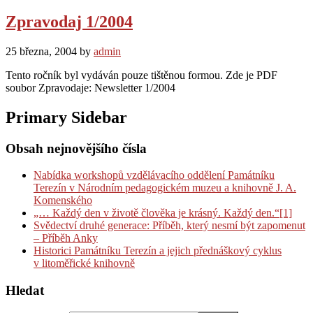
Zpravodaj 1/2004
25 března, 2004
by
admin
Tento ročník byl vydáván pouze tištěnou formou. Zde je PDF
soubor Zpravodaje: Newsletter 1/2004
Primary Sidebar
Obsah nejnovějšího čísla
Nabídka workshopů vzdělávacího oddělení Památníku
Terezín v Národním pedagogickém muzeu a knihovně J. A.
Komenského
„… Každý den v životě člověka je krásný. Každý den.“[1]
Svědectví druhé generace: Příběh, který nesmí být zapomenut
– Příběh Anky
Historici Památníku Terezín a jejich přednáškový cyklus
v litoměřické knihovně
Hledat