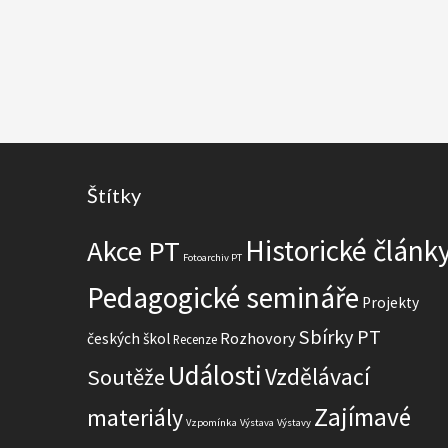
Footer
Štítky
Historické článk
Akce PT
Fotoarchiv PT
Pedagogické semináře
Projekty
Sbírky PT
Rozhovory
českých škol
Recenze
Události
Vzdělávací
Soutěže
Zajímavé
materiály
Vzpomínka
Výstava
Výstavy