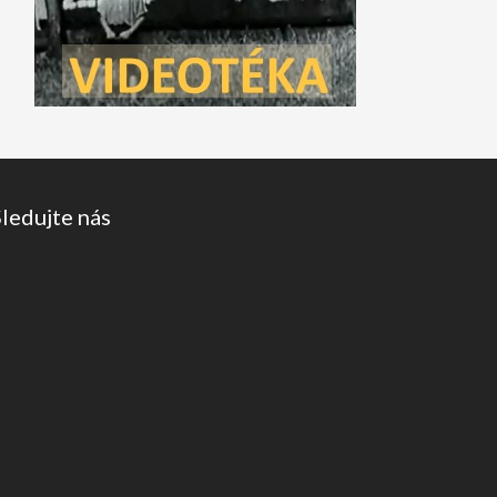
b
Sledujte nás