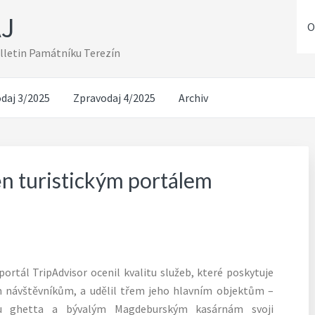
J
O
ulletin Památníku Terezín
daj 3/2025
Zpravodaj 4/2025
Archiv
n turistickým portálem
portál TripAdvisor ocenil kvalitu služeb, které poskytuje
 návštěvníkům, a udělil třem jeho hlavním objektům –
u ghetta a bývalým Magdeburským kasárnám svoji