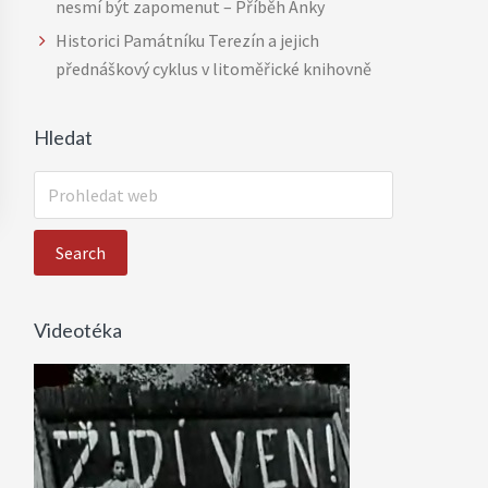
nesmí být zapomenut – Příběh Anky
Historici Památníku Terezín a jejich
přednáškový cyklus v litoměřické knihovně
Hledat
P
r
o
h
l
e
Videotéka
d
a
t
w
e