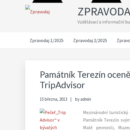
Skip
Skip
Skip
Skip
ZPRAVODA
to
to
to
to
primary
main
primary
footer
Vzdělávací a informační b
navigation
content
sidebar
Zpravodaj 1/2025
Zpravodaj 2/2025
Zpravo
Památník Terezín oceně
TripAdvisor
15 března, 2013
by
admin
Mezinárodní turistický 
Památník Terezín svým
Malé pevnosti, Muze