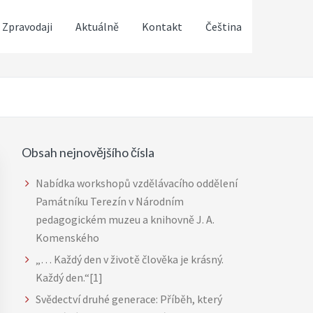
 Zpravodaji
Aktuálně
Kontakt
Čeština
Obsah nejnovějšího čísla
Primary
Sidebar
Nabídka workshopů vzdělávacího oddělení
Památníku Terezín v Národním
pedagogickém muzeu a knihovně J. A.
Komenského
„… Každý den v životě člověka je krásný.
Každý den.“[1]
Svědectví druhé generace: Příběh, který