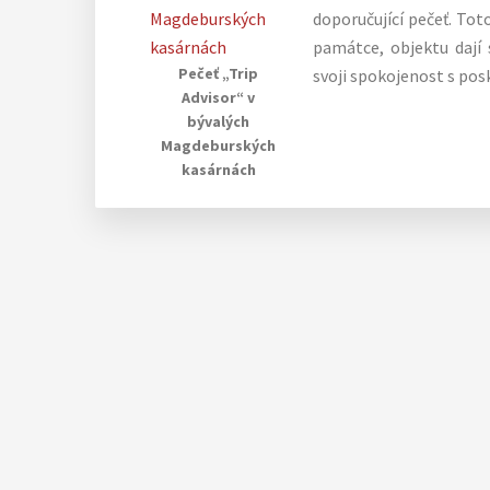
doporučující pečeť. To
památce, objektu dají 
Pečeť „Trip
svoji spokojenost s po
Advisor“ v
bývalých
Magdeburských
kasárnách