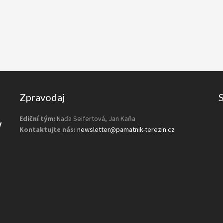
Zpravodaj
Ediční tým:
Naďa Seifertová, Jan Kaňa
y
Kontaktujte nás:
newsletter@pamatnik-terezin.cz