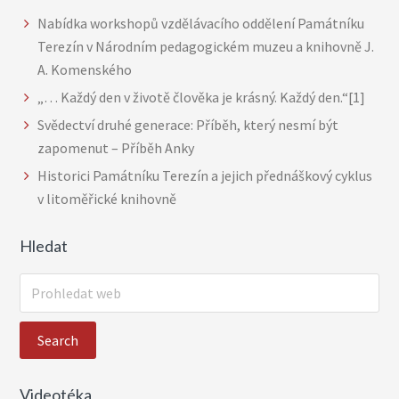
Nabídka workshopů vzdělávacího oddělení Památníku
Terezín v Národním pedagogickém muzeu a knihovně J.
A. Komenského
„… Každý den v životě člověka je krásný. Každý den.“[1]
Svědectví druhé generace: Příběh, který nesmí být
zapomenut – Příběh Anky
Historici Památníku Terezín a jejich přednáškový cyklus
v litoměřické knihovně
Hledat
P
r
o
h
l
Videotéka