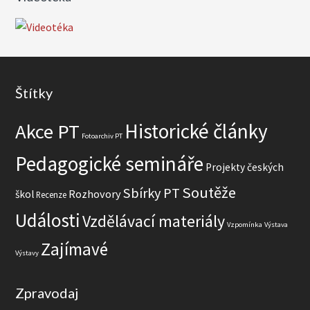
e
d
a
t
w
Footer
e
Štítky
b
Historické články
Akce PT
Fotoarchiv PT
Pedagogické semináře
Projekty českých
Soutěže
Sbírky PT
Rozhovory
škol
Recenze
Události
Vzdělávací materiály
Vzpomínka
Výstava
Zajímavé
Výstavy
Zpravodaj