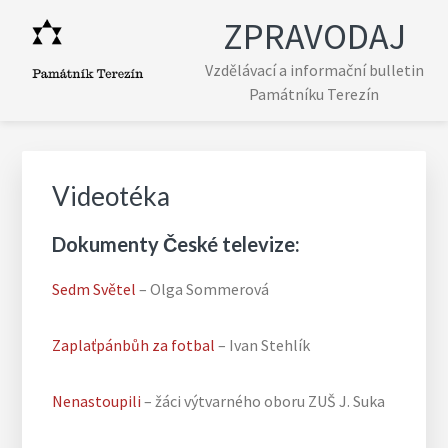
Skip
Skip
Skip
Skip
ZPRAVODAJ
to
to
to
to
primary
main
primary
footer
Vzdělávací a informační bulletin
navigation
content
sidebar
Památníku Terezín
Primary
Sidebar
Videotéka
Dokumenty České televize:
Sedm Světel
– Olga Sommerová
Zaplaťpánbůh za fotbal
– Ivan Stehlík
Nenastoupili
– žáci výtvarného oboru ZUŠ J. Suka