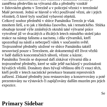
zaměřena především na výtvarná díla a předměty vzniklé
v židovském ghettu v Terezíně a v policejní věznici v terezínské
Malé pevnosti. Jedná se hlavně o věci používané vězni, ale i jejich
vězniteli, či které byly součástí vybavení objektů.
Celkový soubor předmětů v sbírce Památníku Terezín je však
mnohem širší, a to jak z hlediska časového, tak i tematického. Sbírka
obsahuje kromě výše zmíněných okruhů také výtvarné práce
vytvořené již ve dvacátých a třicátých letech minulého století jako
reakce na nástup fašismu a nacismu, i díla výtvarníků, kteří
upozorňují na násilí a nebezpečí válek v současném světě.
Trojrozměrné předměty uložené ve sbírce Památníku taktéž
nesouvisejí pouze s Terezínem, ale dokumentují též život vězňů
v řadě dalších koncentračních táborů, věznic a káznic.
Památníku Terezín se doposud daří získávat výtvarná díla a
trojrozměrné předměty, které se stále ještě nacházejí v pozůstalosti
bývalých vězňů. Donátory dnes bývají většinou děti či vnuci těch,
kteří prošli v letech nacistické persekuce branami represivních
zařízení. Získané předměty jsou restaurovány a konzervovány a poté
prezentovány na výstavách či zapůjčovány dalším muzeím pro jejich
expozice.
Se
Primary Sidebar