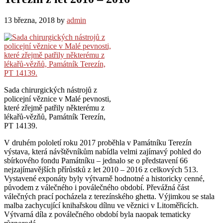
13 března, 2018
by
admin
Sada chirurgických nástrojů z
policejní věznice v Malé pevnosti,
které zřejmě patřily některému z
lékařů-vězňů, Památník Terezín,
PT 14139.
V druhém pololetí roku 2017 proběhla v Památníku Terezín
výstava, která návštěvníkům nabídla velmi zajímavý pohled do
sbírkového fondu Památníku – jednalo se o představení 66
nejzajímavějších přírůstků z let 2010 – 2016 z celkových 513.
Vystavené exponáty byly výtvarně hodnotné a historicky cenné,
původem z válečného i poválečného období. Převážná část
válečných prací pocházela z terezínského ghetta. Výjimkou se stala
malba zachycující knihařskou dílnu ve věznici v Litoměřicích.
Výtvarná díla z poválečného období byla naopak tematicky