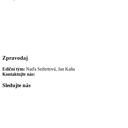
Akce PT
Historické články
Fotoarchiv PT
Pedagogické semináře
Projekty českých škol
Události
Soutěže
Sbírky PT
Rozhovory
Recenze
Vzdělávací materiály
Vzpomínka
Výstava
Výstavy
Zajímavé
Zpravodaj
Ediční tým:
Naďa Seifertová, Jan Kaňa
Kontaktujte nás:
newsletter@pamatnik-terezin.cz
Sledujte nás