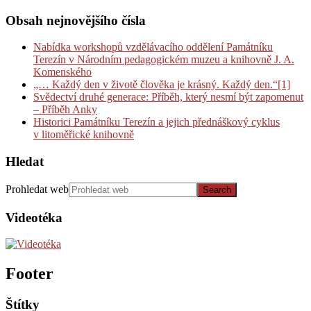
Obsah nejnovějšího čísla
Nabídka workshopů vzdělávacího oddělení Památníku
Terezín v Národním pedagogickém muzeu a knihovně J. A.
Komenského
„… Každý den v životě člověka je krásný. Každý den.“[1]
Svědectví druhé generace: Příběh, který nesmí být zapomenut
– Příběh Anky
Historici Památníku Terezín a jejich přednáškový cyklus
v litoměřické knihovně
Hledat
Prohledat web
Videotéka
Footer
Štítky