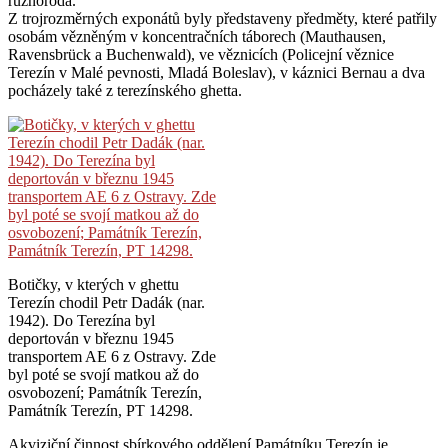
různorodá.
Z trojrozměrných exponátů byly představeny předměty, které patřily
osobám vězněným v koncentračních táborech (Mauthausen,
Ravensbrück a Buchenwald), ve věznicích (Policejní věznice
Terezín v Malé pevnosti, Mladá Boleslav), v káznici Bernau a dva
pocházely také z terezínského ghetta.
Botičky, v kterých v ghettu
Terezín chodil Petr Dadák (nar.
1942). Do Terezína byl
deportován v březnu 1945
transportem AE 6 z Ostravy. Zde
byl poté se svojí matkou až do
osvobození; Památník Terezín,
Památník Terezín, PT 14298.
Akviziční činnost sbírkového oddělení Památníku Terezín je