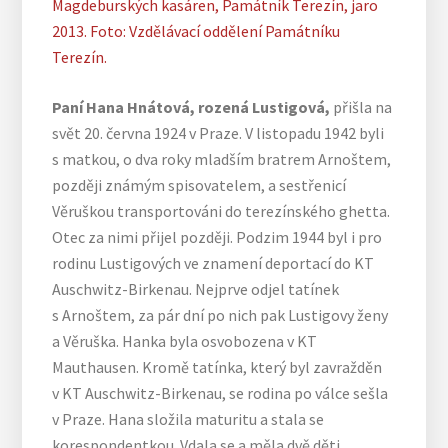
Magdeburských kasáren, Památník Terezín, jaro
2013. Foto: Vzdělávací oddělení Památníku
Terezín.
Paní Hana Hnátová, rozená Lustigová,
přišla na
svět 20. června 1924 v Praze. V listopadu 1942 byli
s matkou, o dva roky mladším bratrem Arnoštem,
později známým spisovatelem, a sestřenicí
Věruškou transportováni do terezínského ghetta.
Otec za nimi přijel později. Podzim 1944 byl i pro
rodinu Lustigových ve znamení deportací do KT
Auschwitz-Birkenau. Nejprve odjel tatínek
s Arnoštem, za pár dní po nich pak Lustigovy ženy
a Věruška. Hanka byla osvobozena v KT
Mauthausen. Kromě tatínka, který byl zavražděn
v KT Auschwitz-Birkenau, se rodina po válce sešla
v Praze. Hana složila maturitu a stala se
korespondentkou. Vdala se a měla dvě děti.