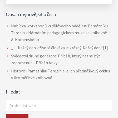
Obsah nejnovějšího čísla
Nabídka workshopů vzdělávacího oddělení Památníku
Terezín v Národním pedagogickém muzeu a knihovně J.
A. Komenského
„… Každý den v životě člověka je krásný. Každý den.“[1]
Svědectví druhé generace: Příběh, který nesmí být
zapomenut – Příběh Anky
Historici Památníku Terezín a jejich přednáškový cyklus
v litoměřické knihovně
Hledat
P
r
o