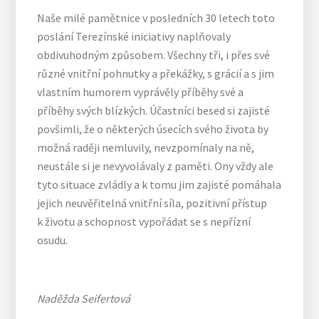
Naše milé pamětnice v posledních 30 letech toto
poslání Terezínské iniciativy naplňovaly
obdivuhodným způsobem. Všechny tři, i přes své
různé vnitřní pohnutky a překážky, s grácií a s jim
vlastním humorem vyprávěly příběhy své a
příběhy svých blízkých. Účastníci besed si zajisté
povšimli, že o některých úsecích svého života by
možná raději nemluvily, nevzpomínaly na ně,
neustále si je nevyvolávaly z paměti. Ony vždy ale
tyto situace zvládly a k tomu jim zajisté pomáhala
jejich neuvěřitelná vnitřní síla, pozitivní přístup
k životu a schopnost vypořádat se s nepřízní
osudu.
Naděžda Seifertová