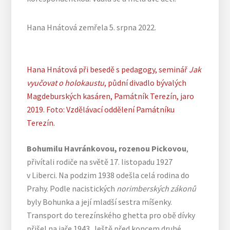
Hana Hnátová zemřela 5. srpna 2022.
Hana Hnátová při besedě s pedagogy, seminář
Jak
vyučovat o holokaustu
, půdní divadlo bývalých
Magdeburských kasáren, Památník Terezín, jaro
2019. Foto: Vzdělávací oddělení Památníku
Terezín.
Bohumilu Havránkovou, rozenou Pickovou
,
přivítali rodiče na světě 17. listopadu 1927
v Liberci. Na podzim 1938 odešla celá rodina do
Prahy. Podle nacistických
norimberských zákonů
byly Bohunka a její mladší sestra míšenky.
Transport do terezínského ghetta pro obě dívky
přišel na jaře 1943. Ještě před koncem druhé