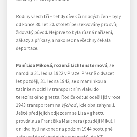
Rodiny všech tří – tehdy dívek či mladých žen – byly
od konce 30. let 20. století perzekvovány pro svůj
židovský původ. Nejprve to byla různá nařízení,
zákazy a příkazy, a nakonec na všechny čekala
deportace.
Paní Lisa Miková
,
rozená Lichtensternová
, se
narodila 31. ledna 1922 v Praze. Přesně o dvacet
let později, 31. ledna 1942, se s maminkou a
tatínkem ocitli v transportním vlaku do
terezínského ghetta. Rodiče odtud odešli již v roce
1943 transportem na
Východ
, kde oba zahynuli.
Ještě před jejich odjezdem se Lisa v ghettu
provdala za Františka Mautnera (později Miku). I
oni dva byli nakonec na podzim 1944 postupně
zařazeni do východních transportů, do KT