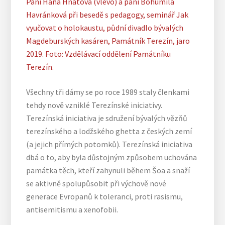
Paní Hana Hnátová (vlevo) a paní Bohumila
Havránková při besedě s pedagogy, seminář Jak
vyučovat o holokaustu, půdní divadlo bývalých
Magdeburských kasáren, Památník Terezín, jaro
2019. Foto: Vzdělávací oddělení Památníku
Terezín.
­­­­­­­­­­­­­­­­­­­­­­­­­­­Všechny tři dámy se po roce 1989 staly členkami
tehdy nově vzniklé Terezínské iniciativy.
Terezínská iniciativa je sdružení bývalých vězňů
terezínského a lodžského ghetta z českých zemí
(a jejich přímých potomků). Terezínská iniciativa
dbá o to, aby byla důstojným způsobem uchována
památka těch, kteří zahynuli během Šoa a snaží
se aktivně spolupůsobit při výchově nové
generace Evropanů k toleranci, proti rasismu,
antisemitismu a xenofobii.