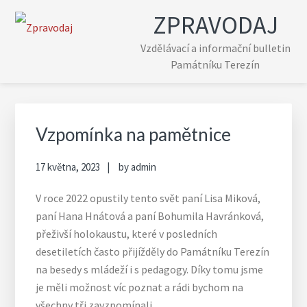
Skip
Skip
Skip
Skip
ZPRAVODAJ
to
to
to
to
primary
main
primary
footer
Vzdělávací a informační bulletin
navigation
content
sidebar
Památníku Terezín
Primary
Sidebar
Vzpomínka na pamětnice
17 května, 2023
by
admin
V roce 2022 opustily tento svět paní Lisa Miková,
paní Hana Hnátová a paní Bohumila Havránková,
přeživší holokaustu, které v posledních
desetiletích často přijížděly do Památníku Terezín
na besedy s mládeží i s pedagogy. Díky tomu jsme
je měli možnost víc poznat a rádi bychom na
všechny tři zavzpomínali.