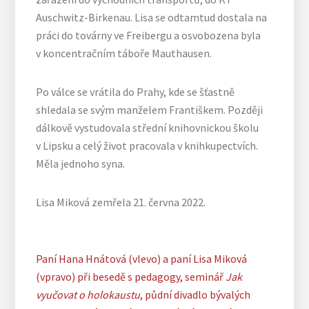
Auschwitz-Birkenau. Lisa se odtamtud dostala na
práci do továrny ve Freibergu a osvobozena byla
v koncentračním táboře Mauthausen.
Po válce se vrátila do Prahy, kde se šťastně
shledala se svým manželem Františkem. Později
dálkově vystudovala střední knihovnickou školu
v Lipsku a celý život pracovala v knihkupectvích.
Měla jednoho syna.
Lisa Miková zemřela 21. června 2022.
Paní Hana Hnátová (vlevo) a paní Lisa Miková
(vpravo) při besedě s pedagogy, seminář
Jak
vyučovat o holokaustu
, půdní divadlo bývalých