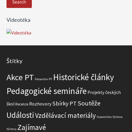
h
l
Videotéka
e
d
a
t
w
Footer
e
Štítky
b
Historické články
Akce PT
Fotoarchiv PT
Pedagogické semináře
Projekty českých
Soutěže
Sbírky PT
Rozhovory
škol
Recenze
Události
Vzdělávací materiály
Vzpomínka
Výstava
Zajímavé
Výstavy