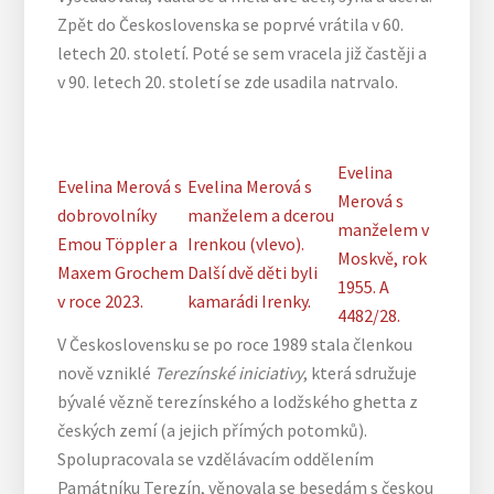
Zpět do Československa se poprvé vrátila v 60.
letech 20. století. Poté se sem vracela již častěji a
v 90. letech 20. století se zde usadila natrvalo.
Evelina
Evelina Merová s
Evelina Merová s
Merová s
dobrovolníky
manželem a dcerou
manželem v
Emou Töppler a
Irenkou (vlevo).
Moskvě, rok
Maxem Grochem
Další dvě děti byli
1955. A
v roce 2023.
kamarádi Irenky.
4482/28.
V Československu se po roce 1989 stala členkou
nově vzniklé
Terezínské iniciativy
, která sdružuje
bývalé vězně terezínského a lodžského ghetta z
českých zemí (a jejich přímých potomků).
Spolupracovala se vzdělávacím oddělením
Památníku Terezín, věnovala se besedám s českou