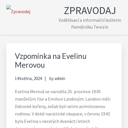
Skip
Skip
Skip
Skip
ZPRAVODAJ
to
to
to
to
primary
main
primary
footer
Vzdělávací a informační bulletin
navigation
content
sidebar
Památníku Terezín
Primary
Sidebar
Vzpomínka na Evelinu
Merovou
14 května, 2024
by
admin
Evelina Merová se narodila 25. prosince 1930
manželům Ilse a Emilovi Landovým. Landovi měli
židovské kořeny, avšak byli velmi asimilovanou
rodinou. V době nacistické okupace, v červnu 1942
byla Evelina v necelých dvanácti letech