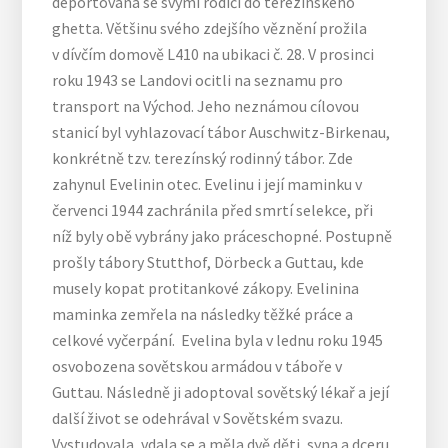
deportována se svými rodiči do terezínského
ghetta. Většinu svého zdejšího věznění prožila
v dívčím domově L410 na ubikaci č. 28. V prosinci
roku 1943 se Landovi ocitli na seznamu pro
transport na Východ. Jeho neznámou cílovou
stanicí byl vyhlazovací tábor Auschwitz-Birkenau,
konkrétně tzv. terezínský rodinný tábor. Zde
zahynul Evelinin otec. Evelinu i její maminku v
červenci 1944 zachránila před smrtí selekce, při
níž byly obě vybrány jako práceschopné. Postupně
prošly tábory Stutthof, Dörbeck a Guttau, kde
musely kopat protitankové zákopy. Evelinina
maminka zemřela na následky těžké práce a
celkové vyčerpání. Evelina byla v lednu roku 1945
osvobozena sovětskou armádou v táboře v
Guttau. Následně ji adoptoval sovětský lékař a její
další život se odehrával v Sovětském svazu.
Vystudovala, vdala se a měla dvě děti, syna a dceru.