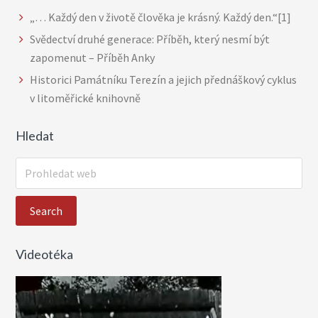
„… Každý den v životě člověka je krásný. Každý den.“[1]
Svědectví druhé generace: Příběh, který nesmí být
zapomenut – Příběh Anky
Historici Památníku Terezín a jejich přednáškový cyklus
v litoměřické knihovně
Hledat
P
r
o
h
l
Videotéka
e
d
a
t